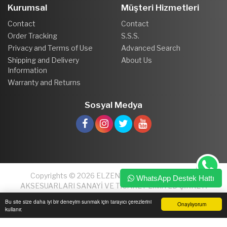
Kurumsal
Müşteri Hizmetleri
Contact
Contact
Order Tracking
S.S.S.
Privacy and Terms of Use
Advanced Search
Shipping and Delivery
About Us
Information
Warranty and Returns
Sosyal Medya
Copyrights © 2026 ELZEN PLASTİK VE MOBİLYA
WhatsApp Destek Hattı
AKSESUARLARI SANAYİ VE TİCARET LİMİTED ŞİRKETİ
Bu site size daha iyi bir deneyim sunmak için tarayıcı çerezlerini
Onaylıyorum
kullanır.
Ana Sayfa
Üye Girişi
Sepetim
Sipariş Takibi
İletişim