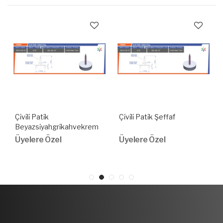
Çi̇vi̇li̇ Pati̇k
Çi̇vi̇li̇ Pati̇k Şeffaf
Beyazsi̇yahgri̇kahvekrem
Üyelere Özel
Üyelere Özel