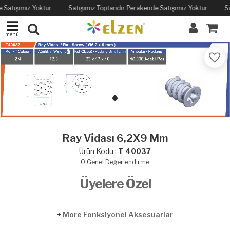
 Satışımız Yoktur
Satışımız Toptandır Perakende Satışımız Yoktur
Sa
menü
Ray Vi̇dası 6,2X9 Mm
Ürün Kodu :
T 40037
0
Genel Değerlendirme
Üyelere Özel
+
More Fonksiyonel Aksesuarlar