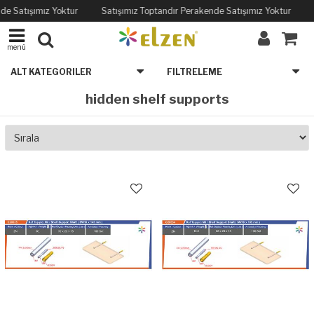
de Satışımız Yoktur
Satışımız Toptandır Perakende Satışımız Yoktur
menü
ALT KATEGORILER
FILTRELEME
hidden shelf supports