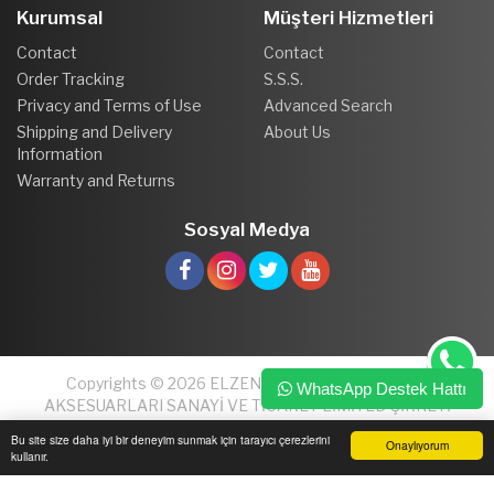
Kurumsal
Müşteri Hizmetleri
Contact
Contact
Order Tracking
S.S.S.
Privacy and Terms of Use
Advanced Search
Shipping and Delivery
About Us
Information
Warranty and Returns
Sosyal Medya
Copyrights © 2026 ELZEN PLASTİK VE MOBİLYA
WhatsApp Destek Hattı
AKSESUARLARI SANAYİ VE TİCARET LİMİTED ŞİRKETİ
Bu site size daha iyi bir deneyim sunmak için tarayıcı çerezlerini
Onaylıyorum
kullanır.
Ana Sayfa
Üye Girişi
Sepetim
Sipariş Takibi
İletişim