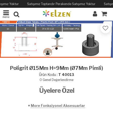
ışımız Yoktur
Satışımız Toptandır Perakende Satışımız Yoktur
Satışı
menü
Poli̇gri̇t Ø15Mm H=9Mm (Ø7Mm Pi̇mli̇)
Ürün Kodu :
T 40013
0
Genel Değerlendirme
Üyelere Özel
+
More Fonksiyonel Aksesuarlar