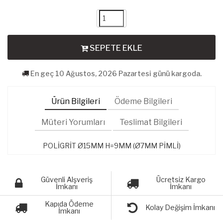
SEPETE EKLE
En geç 10 Ağustos, 2026 Pazartesi günü kargoda.
Ürün Bilgileri
Ödeme Bilgileri
Müteri Yorumları
Teslimat Bilgileri
POLİGRİT Ø15MM H=9MM (Ø7MM PİMLİ)
Güvenli Alşveriş
Ücretsiz Kargo
İmkanı
İmkanı
Kapıda Ödeme
Kolay Değişim İmkanı
İmkanı