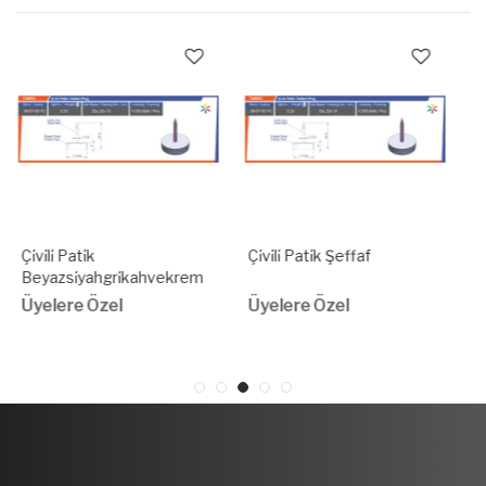
Çi̇vi̇li̇ Pati̇k Şeffaf
Ø16Mm Dübelli̇ Baza
Takozuø6Mm Pi̇mli̇ Si̇yah
Üyelere Özel
Üyelere Özel