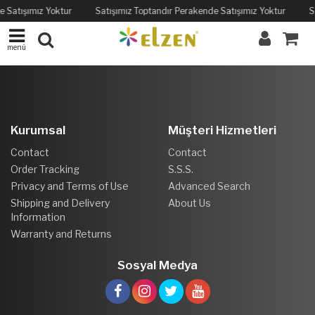
e Satışımız Yoktur
Satışımız Toptandır Perakende Satışımız Yoktur
S
menü
Kurumsal
Müşteri Hizmetleri
Contact
Contact
Order Tracking
S.S.S.
Privacy and Terms of Use
Advanced Search
Shipping and Delivery
About Us
Information
Warranty and Returns
Sosyal Medya