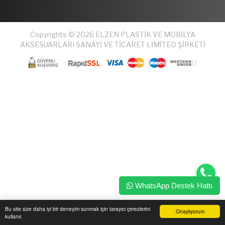
Copyrights © 2026 ELZEN PLASTİK VE MOBİLYA
AKSESUARLARI SANAYİ VE TİCARET LİMİTED ŞİRKETİ
WhatsApp Destek Hattı
Bu site size daha iyi bir deneyim sunmak için tarayıcı çerezlerini
Onaylıyorum
kullanır.
Ana Sayfa
Üye Girişi
Sepetim
Sipariş Takibi
İletişim