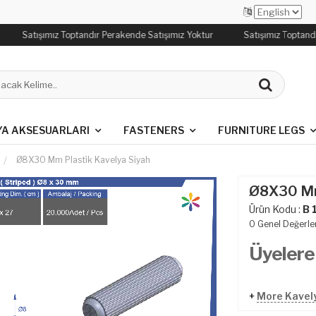
Satışımız Toptandır Perakende Satışımız Yoktur
Satışımız Toptandı
YA AKSESUARLARI
FASTENERS
FURNITURE LEGS
Ø8X30 Mm Plasti̇k Kavelya Si̇yah
Ø8X30 Mm 
Ürün Kodu :
B 
0
Genel Değerle
Üyelere
+
More Kavel