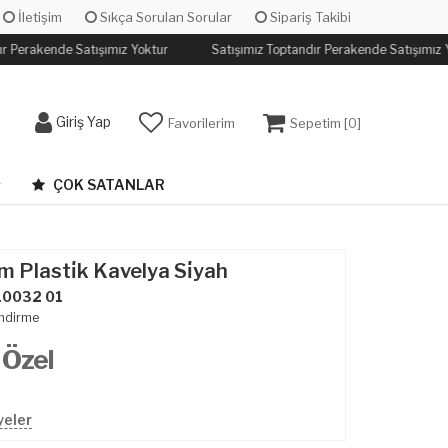
İletişim
Sıkça Sorulan Sorular
Sipariş Takibi
r Perakende Satışımız Yoktur
Satışımız Toptandır Perakende Satışımız Y
Giriş Yap
Favorilerim
Sepetim [
0
]
ÇOK SATANLAR
Plasti̇k Kavelya Si̇yah
10032 01
ndirme
 Özel
yeler