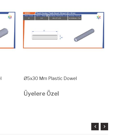
l
Ø5x30 Mm Plastic Dowel
Ø8X32 Mm Plas
Üyelere Özel
Üyelere Ö