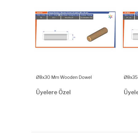
el
Ø8x30 Mm Wooden Dowel
Ø8x35 
Üyelere Özel
Üyel