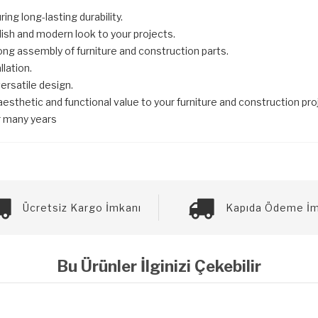
ing long-lasting durability.
lish and modern look to your projects.
ng assembly of furniture and construction parts.
llation.
versatile design.
hetic and functional value to your furniture and construction projec
r many years
Ücretsiz Kargo İmkanı
Kapıda Ödeme İm
Bu Ürünler İlginizi Çekebilir