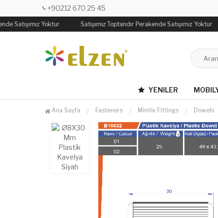
+90212 670 25 45
nde Satışımız Yoktur
Satışımız Toptandır Perakende Satışımız Yoktur
YENILER
MOBIL
Ana Sayfa
Fasteners
Minifix Fittings
Dowels