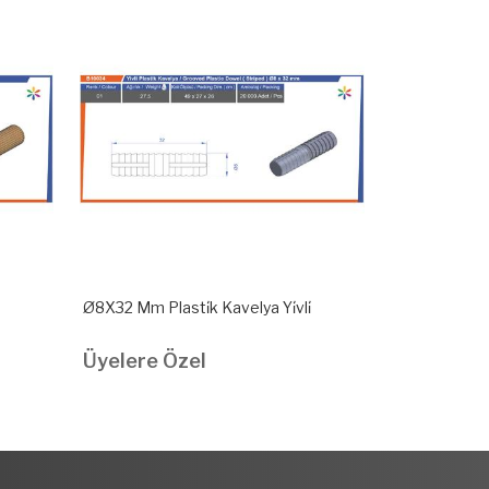
Ø8X32 Mm Plasti̇k Kavelya Yi̇vli̇
Ø5x30 Mm Pl
Üyelere Özel
Üyelere Ö