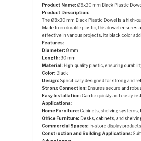
Product Name:
Ø8x30 mm Black Plastic Dowe
Product Description:
The Ø8x30 mm Black Plastic Dowel is a high-qua
Made from durable plastic, this dowel ensures a 
effective in various projects. Its black color ad
Features:
Diameter:
8 mm
Length:
30 mm
Material:
High-quality plastic, ensuring durabilit
Color:
Black
Design:
Specifically designed for strong and re
Strong Connection:
Ensures secure and robust
Easy Installation:
Can be quickly and easily inst
Applications:
Home Furniture:
Cabinets, shelving systems, t
Office Furniture:
Desks, cabinets, and shelving
Commercial Spaces:
In-store display products
Construction and Building Applications:
Suit
Advantages: