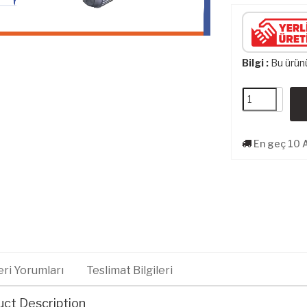
Bilgi :
Bu ürü
En geç 10 
ri Yorumları
Teslimat Bilgileri
ct Description