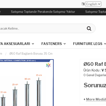
Satışımız Toptandır Perakende Satışımız Yoktur
Satışımız Topta
YA AKSESUARLARI
FASTENERS
FURNITURE LEGS
em
Ø60 Raf Bağlantı Borusu 35 Cm
Ø60 Raf 
Ürün Kodu :
V 
0
Genel Değerle
Sorunu
+
More Modüle