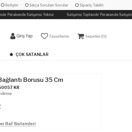
İletişim
Sıkça Sorulan Sorular
Sipariş Takibi
ndır Perakende Satışımız Yoktur
Satışımız Toptandır Perakende Satışımı
Giriş Yap
Favorilerim
Sepetim [
0
]
ÇOK SATANLAR
Bağlantı Borusu 35 Cm
50057 KR
ndirme
z
r Raf Sistemleri