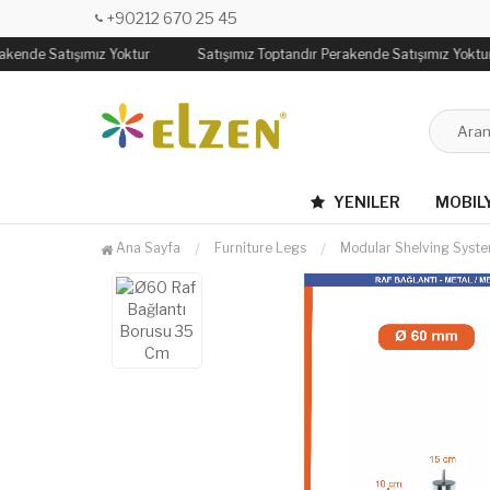
+90212 670 25 45
akende Satışımız Yoktur
Satışımız Toptandır Perakende Satışımız Yoktur
YENILER
MOBIL
Ana Sayfa
Furniture Legs
Modular Shelving Syst