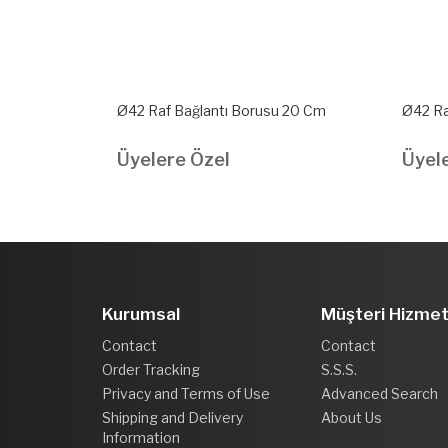
 15 Cm
Ø42 Raf Bağlantı Borusu 20 Cm
Ø42 Ra
Üyelere Özel
Üyel
Kurumsal
Müşteri Hizmet
Contact
Contact
Order Tracking
S.S.S.
Privacy and Terms of Use
Advanced Search
Shipping and Delivery
About Us
Information