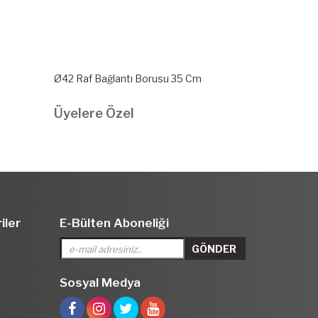
Ø42 Raf Bağlantı Borusu 35 Cm
Ø51 Raf Bağl
Üyelere Özel
Üyelere Ö
iler
E-Bülten Aboneliği
Sosyal Medya