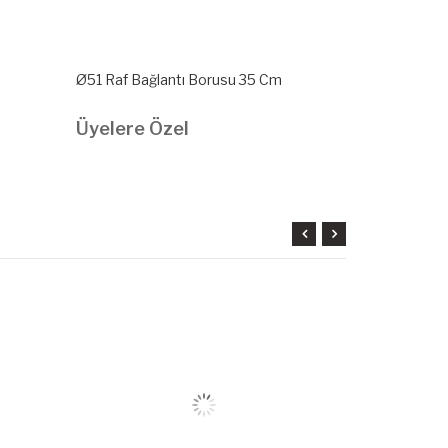
Ø51 Raf Bağlantı Borusu 35 Cm
Ø51 Raf Bağl
Üyelere Özel
Üyelere Ö