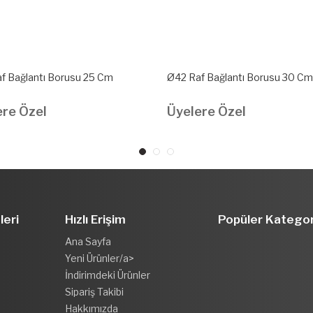
f Bağlantı Borusu 25 Cm
Ø42 Raf Bağlantı Borusu 30 Cm
ere Özel
Üyelere Özel
leri
Hızlı Erişim
Popüler Kategor
Ana Sayfa
Yeni Ürünler/a>
İndirimdeki Ürünler
Sipariş Takibi
Hakkımızda