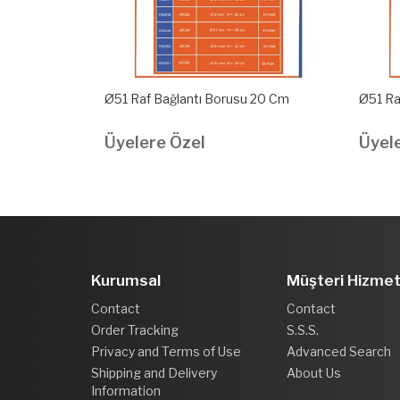
 15 Cm
Ø51 Raf Bağlantı Borusu 20 Cm
Ø51 Ra
Üyelere Özel
Üyel
Kurumsal
Müşteri Hizmet
Contact
Contact
Order Tracking
S.S.S.
Privacy and Terms of Use
Advanced Search
Shipping and Delivery
About Us
Information