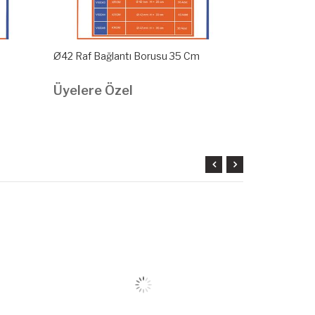
Ø42 Raf Bağlantı Borusu 35 Cm
Ø42 Raf Bağl
Üyelere Özel
Üyelere Ö