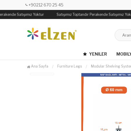
+90212 670 25 45
erakende Satışımız Yoktur
Satışımız Toptandır Perakende Satışımız Yokt
YENILER
MOBIL
Ana Sayfa
Furniture Legs
Modular Shelving Syst