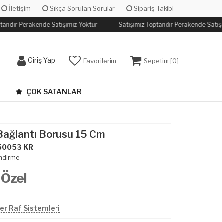
İletişim
Sıkça Sorulan Sorular
Sipariş Takibi
tandır Perakende Satışımız Yoktur
Satışımız Toptandır Perakende Satışı
Giriş Yap
Favorilerim
Sepetim [
0
]
ÇOK SATANLAR
ağlantı Borusu 15 Cm
50053 KR
ndirme
 Özel
r Raf Sistemleri