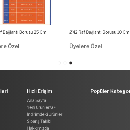
f Bağlantı Borusu 25 Cm
Ø42 Raf Bağlantı Borusu 10 Cm
ere Özel
Üyelere Özel
leri
Hızlı Erişim
Popüler Kategor
Ana Sayfa
Yeni Ürünler/a>
İndirimdeki Ürünler
Sipariş Takibi
Hakkımızda