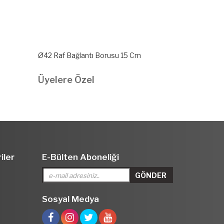
Ø42 Raf Bağlantı Borusu 15 Cm
Ø42 Raf Bağl
Üyelere Özel
Üyelere Ö
iler
E-Bülten Aboneliği
Sosyal Medya