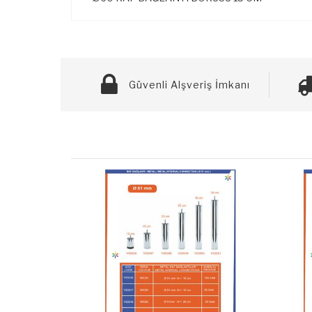
Güvenli Alşveriş İmkanı