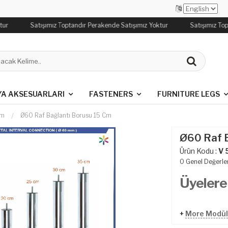
ur
Satışımız Toptandır Perakende Satışımız Yoktur
Satışımız Top
YA AKSESUARLARI
FASTENERS
FURNITURE LEGS
em
Ø60 Raf Bağlantı Borusu 15 Cm
Ø60 Raf B
Ürün Kodu :
V 
0
Genel Değerle
Üyelere
+
More Modüle