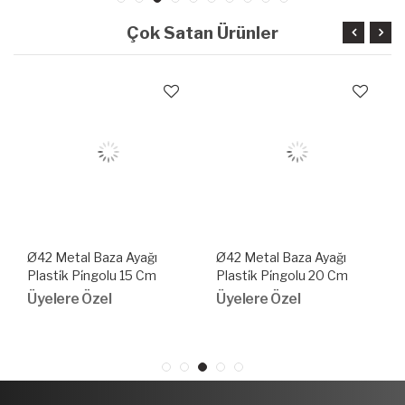
Çok Satan Ürünler
Ø42 Metal Baza Ayağı
Ø42 Metal Baza Ayağı
Plasti̇k Pi̇ngolu 15 Cm
Plasti̇k Pi̇ngolu 20 Cm
Krom
Krom
Üyelere Özel
Üyelere Özel