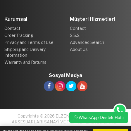
Kurumsal
Müşteri Hizmetleri
Contact
Contact
Order Tracking
S.S.S.
Privacy and Terms of Use
Advanced Search
Shipping and Delivery
About Us
Information
Warranty and Returns
Sosyal Medya
Copyrights © 2026 ELZEN PLASTİK VE MOBİLYA
WhatsApp Destek Hattı
AKSESUARLARI SANAYİ VE TİCARET LİMİTED ŞİRKETİ
Bu site size daha iyi bir deneyim sunmak için tarayıcı çerezlerini