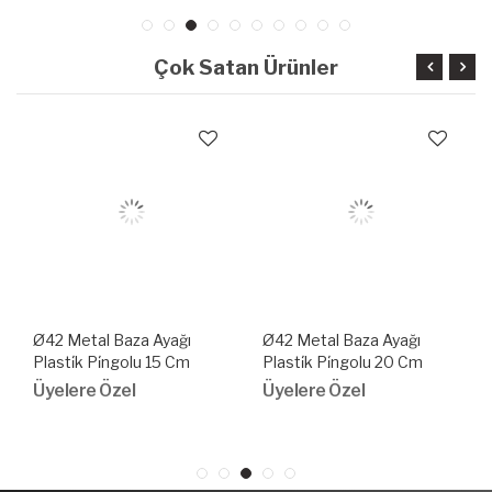
Çok Satan Ürünler
Ø42 Metal Baza Ayağı
Ø42 Metal Baza Ayağı
Plasti̇k Pi̇ngolu 15 Cm
Plasti̇k Pi̇ngolu 20 Cm
Krom
Krom
Üyelere Özel
Üyelere Özel