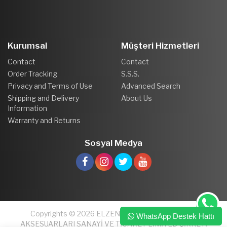
Kurumsal
Müşteri Hizmetleri
Contact
Contact
Order Tracking
S.S.S.
Privacy and Terms of Use
Advanced Search
Shipping and Delivery
About Us
Information
Warranty and Returns
Sosyal Medya
Copyrights © 2026 ELZEN PLASTİK VE MOBİLYA
WhatsApp Destek Hattı
AKSESUARLARI SANAYİ VE TİCARET LİMİTED ŞİRKETİ