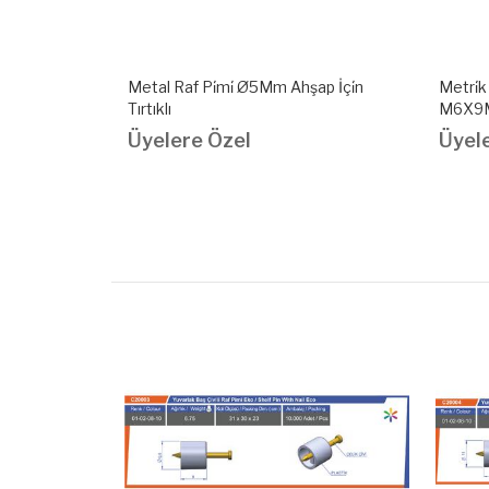
ap İçi̇n
Metri̇k Di̇şli̇ Raf Bağlantı Vi̇dası
Sunta Di
M6X9Mm
Ø6X1
Üyelere Özel
Üyel