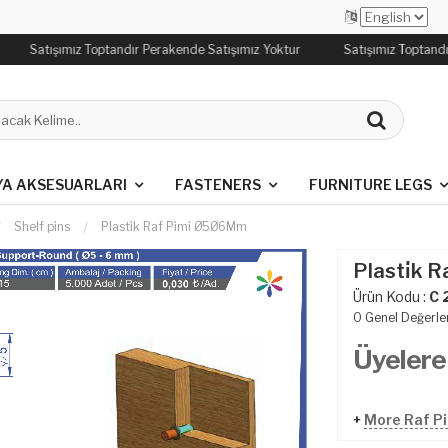
Satışımız Toptandır Perakende Satışımız Yoktur
Satışımız Toptandı
YA AKSESUARLARI
FASTENERS
FURNITURE LEGS
Shelf pins
Plasti̇k Raf Pi̇mi̇ Ø5Ø6Mm
Plasti̇k 
Ürün Kodu :
C 
0
Genel Değerle
Üyelere
+
More Raf Pi