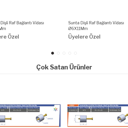
̇şli̇ Raf Bağlantı Vi̇dası
Sunta Di̇şli̇ Raf Bağlantı Vi̇dası
1Mm
Ø6X7,5Mm
ere Özel
Üyelere Özel
Çok Satan Ürünler