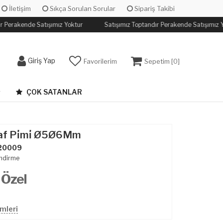
İletişim
Sıkça Sorulan Sorular
Sipariş Takibi
r Perakende Satışımız Yoktur
Satışımız Toptandır Perakende Satışımız Y
Giriş Yap
Favorilerim
Sepetim [
0
]
ÇOK SATANLAR
Raf Pi̇mi̇ Ø5Ø6Mm
20009
ndirme
 Özel
mleri