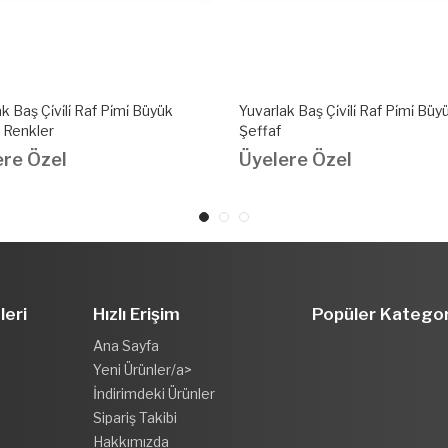
 Baş Çi̇vi̇li̇ Raf Pi̇mi̇ Büyük
Pullu Raf Pi̇mi̇ Ø5Mm
ere Özel
Üyelere Özel
leri
Hızlı Erişim
Popüler Kategor
Ana Sayfa
Yeni Ürünler/a>
İndirimdeki Ürünler
Sipariş Takibi
Hakkımızda