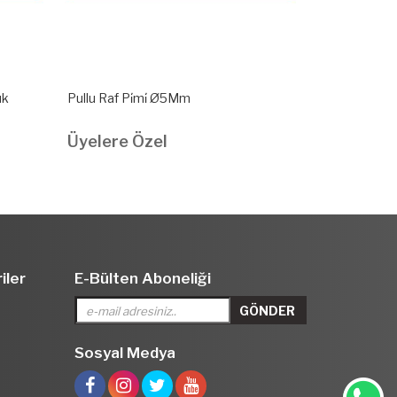
Plasti̇k Dübelli̇ Raf Pi̇mi̇ Ø5Mm Plasti̇k
Plasti̇k Dübel
Renkler
Renkler
Üyelere Özel
Üyelere Ö
iler
E-Bülten Aboneliği
Sosyal Medya