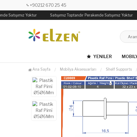
+90212 670 25 45
nde Satışımız Yoktur
Satışımız Toptandır Perakende Satışımız Yoktur
YENILER
MOBIL
Ana Sayfa
Mobilya Aksesuarları
Shelf Supports