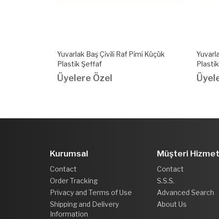
̇mi̇ Küçük
Yuvarlak Baş Çi̇vi̇li̇ Raf Pi̇mi̇ Büyük
Yuvarlak
Plasti̇k Renkler
Şeffaf
Üyelere Özel
Üyel
Kurumsal
Müşteri Hizmet
Contact
Contact
Order Tracking
S.S.S.
Privacy and Terms of Use
Advanced Search
Shipping and Delivery
About Us
Information