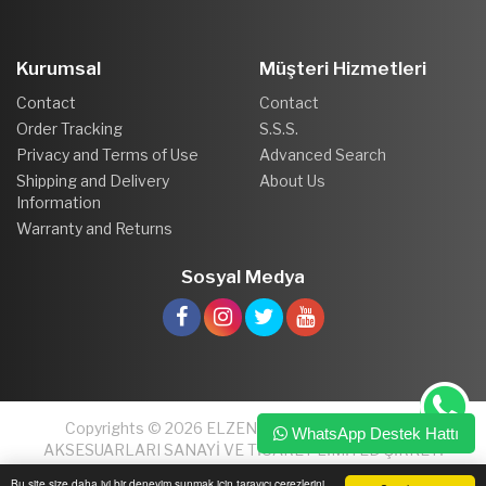
Kurumsal
Müşteri Hizmetleri
Contact
Contact
Order Tracking
S.S.S.
Privacy and Terms of Use
Advanced Search
Shipping and Delivery
About Us
Information
Warranty and Returns
Sosyal Medya
Copyrights © 2026 ELZEN PLASTİK VE MOBİLYA
WhatsApp Destek Hattı
AKSESUARLARI SANAYİ VE TİCARET LİMİTED ŞİRKETİ
Bu site size daha iyi bir deneyim sunmak için tarayıcı çerezlerini