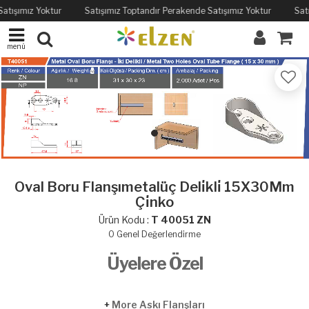
atışımız Yoktur
Satışımız Toptandır Perakende Satışımız Yoktur
Sat
menü
Oval Boru Flanşımetalüç Deli̇kli̇ 15X30Mm
Çi̇nko
Ürün Kodu :
T 40051 ZN
0
Genel Değerlendirme
Üyelere Özel
+
More Askı Flanşları