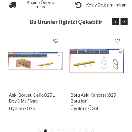
Kapıda Ödeme
Kolay Değişim İmkanı
İmkanı
Bu Ürünler İlginizi Çekebilir
Askı Borusu Çeli̇k Ø25 1
Boru Askı Kancası (Ø25
Boy 3 Mt Fi̇yatı
Boru İçi̇n)
Üyelere Özel
Üyelere Özel