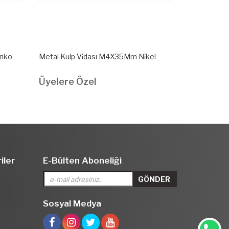
̇nko
Metal Kulp Vi̇dası M4X35Mm Ni̇kel
Metal Kulp V
Üyelere Özel
Üyelere Ö
iler
E-Bülten Aboneliği
Sosyal Medya