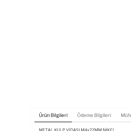
Ürün Bilgileri
Ödeme Bilgileri
Müte
METAL KULP VİDASI M4x22MM NİKEL