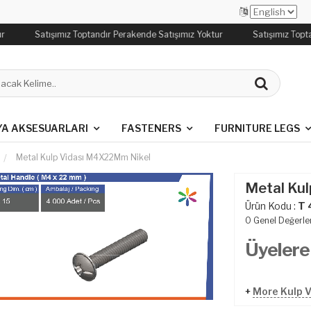
r
Satışımız Toptandır Perakende Satışımız Yoktur
Satışımız Topta
YA AKSESUARLARI
FASTENERS
FURNITURE LEGS
Metal Kulp Vi̇dası M4X22Mm Ni̇kel
Metal Kul
Ürün Kodu :
T 
0
Genel Değerle
Üyelere
+
More Kulp V