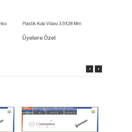
̇nko
Plasti̇k Kulp Vi̇dası 3,9X28 Mm
Plasti̇k Kulp
Üyelere Özel
Üyelere Ö