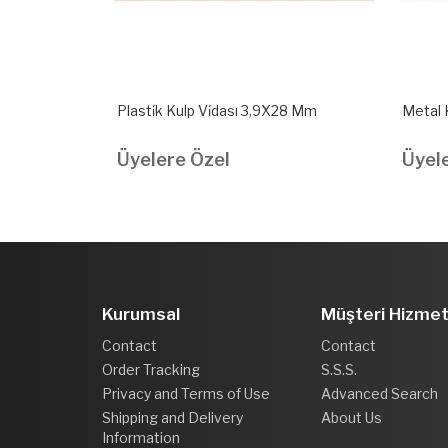
22 Mm
Plasti̇k Kulp Vi̇dası 3,9X28 Mm
Metal 
Üyelere Özel
Üyel
Kurumsal
Müşteri Hizmet
Contact
Contact
Order Tracking
S.S.S.
Privacy and Terms of Use
Advanced Search
Shipping and Delivery
About Us
Information