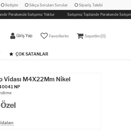
İletişim
Sıkça Sorulan Sorular
Sipariş Takibi
ndır Perakende Satışımız Yoktur
Satışımız Toptandır Perakende Satışım
Giriş Yap
Favorilerim
Sepetim [
0
]
ÇOK SATANLAR
p Vi̇dası M4X22Mm Ni̇kel
40041 NP
ndirme
 Özel
idaları