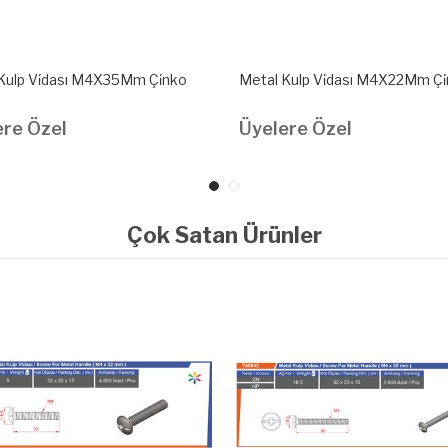
Kulp Vi̇dası M4X35Mm Çi̇nko
Metal Kulp Vi̇dası M4X22Mm Çi
ere Özel
Üyelere Özel
Çok Satan Ürünler