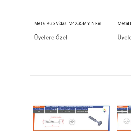
0Mm Çi̇nko
Metal Kulp Vi̇dası M4X35Mm Ni̇kel
Metal 
Üyelere Özel
Üyel