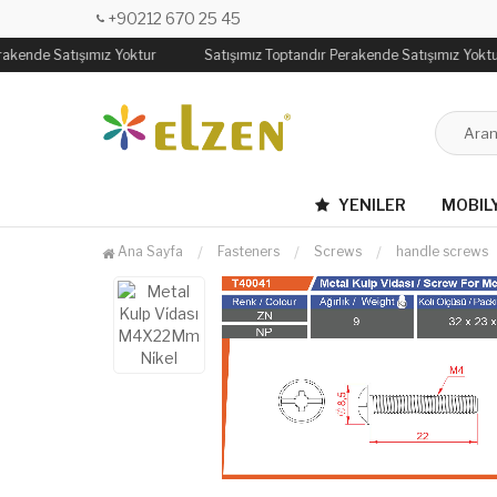
+90212 670 25 45
rakende Satışımız Yoktur
Satışımız Toptandır Perakende Satışımız Yoktu
YENILER
MOBIL
Ana Sayfa
Fasteners
Screws
handle screws