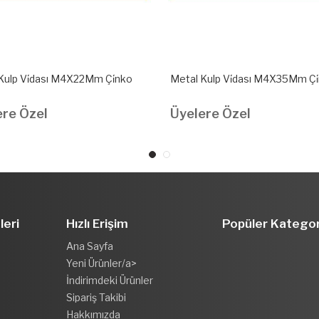
Kulp Vi̇dası M4X22Mm Çi̇nko
Metal Kulp Vi̇dası M4X35Mm Çi
ere Özel
Üyelere Özel
leri
Hızlı Erişim
Popüler Kategor
Ana Sayfa
Yeni Ürünler/a>
İndirimdeki Ürünler
Sipariş Takibi
Hakkımızda