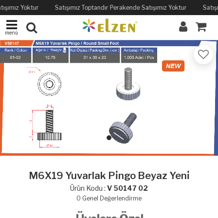
tışımız Yoktur
Satışımız Toptandır Perakende Satışımız Yoktur
Satış
menü
M6X19 Yuvarlak Pi̇ngo Beyaz Yeni̇
Ürün Kodu :
V 50147 02
0
Genel Değerlendirme