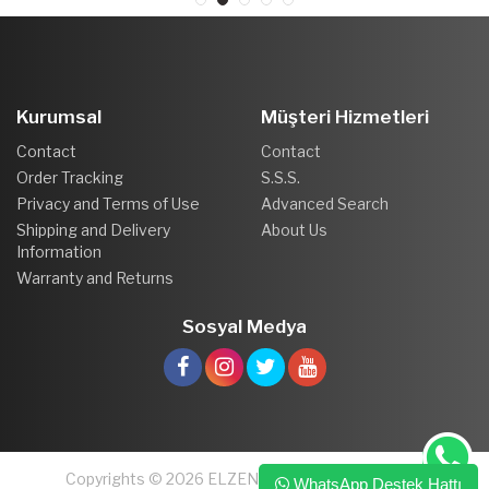
Kurumsal
Müşteri Hizmetleri
Contact
Contact
Order Tracking
S.S.S.
Privacy and Terms of Use
Advanced Search
Shipping and Delivery
About Us
Information
Warranty and Returns
Sosyal Medya
Copyrights © 2026 ELZEN PLASTİK VE MOBİLYA
WhatsApp Destek Hattı