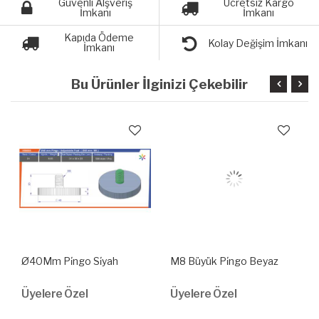
Güvenli Alşveriş
Ücretsiz Kargo
İmkanı
İmkanı
Kapıda Ödeme
Kolay Değişim İmkanı
İmkanı
Bu Ürünler İlginizi Çekebilir
Ø40Mm Pi̇ngo Si̇yah
M8 Büyük Pi̇ngo Beyaz
Üyelere Özel
Üyelere Özel