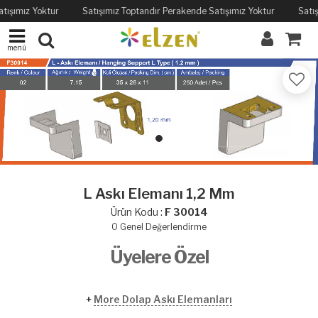
tışımız Yoktur
Satışımız Toptandır Perakende Satışımız Yoktur
Satış
menü
L Askı Elemanı 1,2 Mm
Ürün Kodu :
F 30014
0
Genel Değerlendirme
Üyelere Özel
+
More Dolap Askı Elemanları