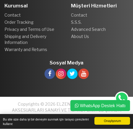
Kurumsal
Müşteri Hizmetleri
Contact
Contact
Order Tracking
S.S.S.
Privacy and Terms of Use
Advanced Search
Shipping and Delivery
About Us
Information
Warranty and Returns
Sosyal Medya
Copyrights © 2026 ELZEN PLASTİK VE MOBİLYA
WhatsApp Destek Hattı
AKSESUARLARI SANAYİ VE TİCARET LİMİTED ŞİRKETİ
Bu site size daha iyi bir deneyim sunmak için tarayıcı çerezlerini
Onaylıyorum
kullanır.
Ana Sayfa
Üye Girişi
Sepetim
Sipariş Takibi
İletişim