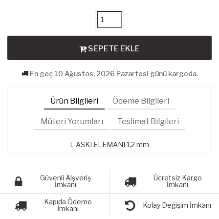
SEPETE EKLE
En geç 10 Ağustos, 2026 Pazartesi günü kargoda.
Ürün Bilgileri
Ödeme Bilgileri
Müteri Yorumları
Teslimat Bilgileri
L ASKI ELEMANI 1,2 mm
Güvenli Alşveriş
Ücretsiz Kargo
İmkanı
İmkanı
Kapıda Ödeme
Kolay Değişim İmkanı
İmkanı