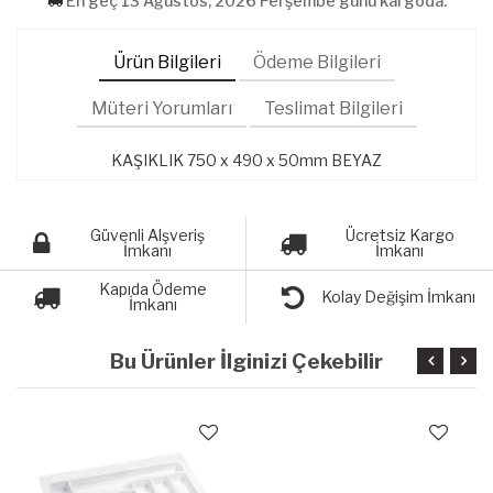
En geç 13 Ağustos, 2026 Perşembe günü kargoda.
Ürün Bilgileri
Ödeme Bilgileri
Müteri Yorumları
Teslimat Bilgileri
KAŞIKLIK 750 x 490 x 50mm BEYAZ
Güvenli Alşveriş
Ücretsiz Kargo
İmkanı
İmkanı
Kapıda Ödeme
Kolay Değişim İmkanı
İmkanı
Bu Ürünler İlginizi Çekebilir