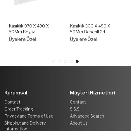
Kaşıklık 970 X 490 X
Kaşıklık 300 X 490 X
50Mm Beyaz
50Mm Desenli̇ Gri̇
Üyelere Özel
Üyelere Özel
Kurumsal
Müşteri Hizmetleri
Contact
Contact
Order Tracking
S.S.S.
Privacy and Terms of Use
Advanced Search
Shipping and Delivery
About Us
Information