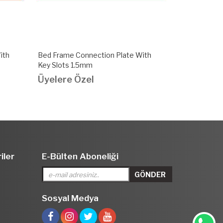
ith
Bed Frame Connection Plate With
Bed Frame C
Key Slots 1.5mm
Slots 1.2mm
Üyelere Özel
Üyelere Ö
iler
E-Bülten Aboneliği
Sosyal Medya