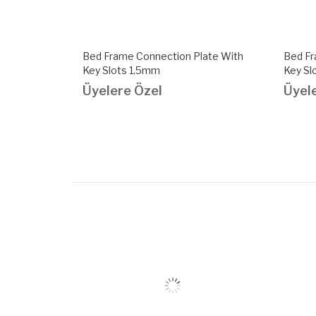
et With Key
Bed Frame Connection Plate With
Bed Fr
Key Slots 1.5mm
Key Sl
Üyelere Özel
Üyel