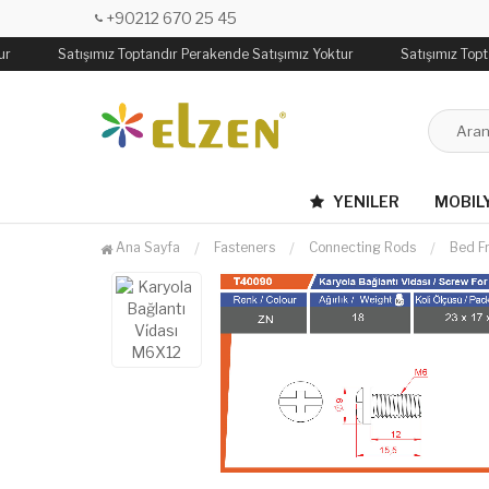
+90212 670 25 45
r
Satışımız Toptandır Perakende Satışımız Yoktur
Satışımız Topt
YENILER
MOBIL
Ana Sayfa
Fasteners
Connecting Rods
Bed F