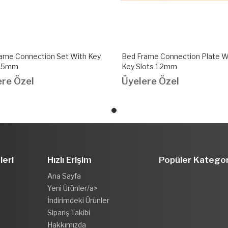
ame Connection Set With Key
Bed Frame Connection Plate W
1.5mm
Key Slots 1.2mm
ere Özel
Üyelere Özel
leri
Hızlı Erişim
Popüler Kategor
Ana Sayfa
Yeni Ürünler/a>
İndirimdeki Ürünler
Sipariş Takibi
Hakkımızda