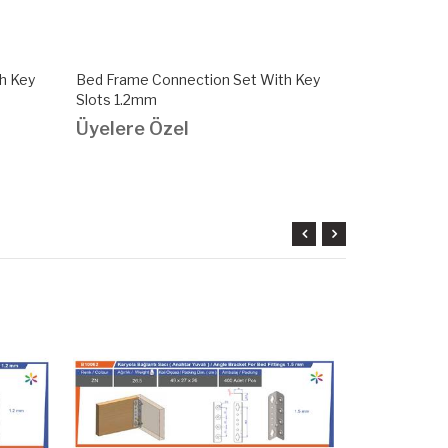
h Key
Bed Frame Connection Set With Key
Bed Frame C
Slots 1.2mm
Key Slots 1
Üyelere Özel
Üyelere Ö