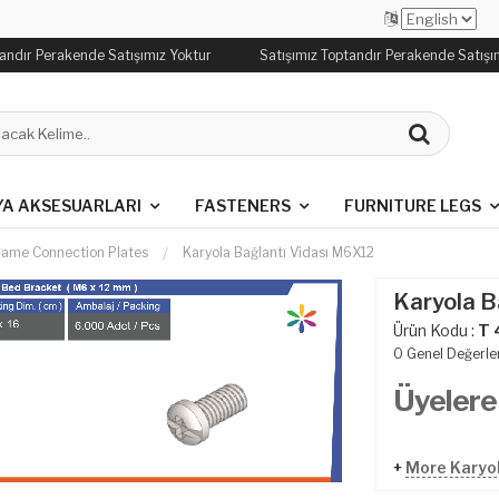
andır Perakende Satışımız Yoktur
Satışımız Toptandır Perakende Satışım
YA AKSESUARLARI
FASTENERS
FURNITURE LEGS
rame Connection Plates
Karyola Bağlantı Vi̇dası M6X12
Karyola B
Ürün Kodu :
T 
0
Genel Değerle
Üyelere
+
More Karyol