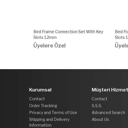
late With
Bed Frame Connection Set With Key
Bed Fr
Slots 1.2mm
Slots 
Üyelere Özel
Üyel
Kurumsal
Müşteri Hizmet
Contact
Contact
Order Tracking
S.S.S.
Privacy and Terms of Use
Advanced Search
Shipping and Delivery
About Us
Information