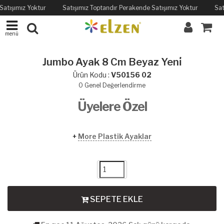
Satışımız Yoktur
Satışımız Toptandır Perakende Satışımız Yoktur
Sat
menü
Jumbo Ayak 8 Cm Beyaz Yeni̇
Ürün Kodu :
V50156 02
0
Genel Değerlendirme
Üyelere Özel
+
More Plastik Ayaklar
SEPETE EKLE