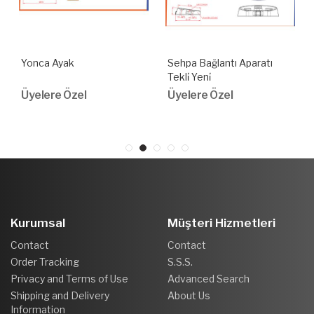
Yonca Ayak
Sehpa Bağlantı Aparatı
Tekli̇ Yeni̇
Üyelere Özel
Üyelere Özel
Kurumsal
Müşteri Hizmetleri
Contact
Contact
Order Tracking
S.S.S.
Privacy and Terms of Use
Advanced Search
Shipping and Delivery
About Us
Information