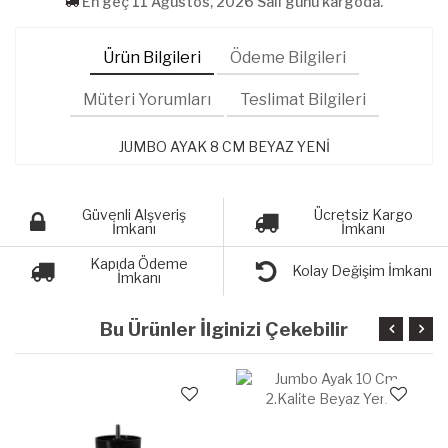
En geç 11 Ağustos, 2026 Salı günü kargoda.
Ürün Bilgileri
Ödeme Bilgileri
Müteri Yorumları
Teslimat Bilgileri
JUMBO AYAK 8 CM BEYAZ YENİ
Güvenli Alşveriş
Ücretsiz Kargo
İmkanı
İmkanı
Kapıda Ödeme
Kolay Değişim İmkanı
İmkanı
Bu Ürünler İlginizi Çekebilir