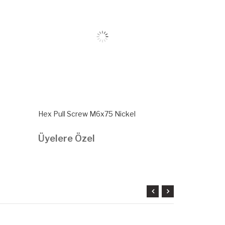
Hex Pull Screw M6x75 Nickel
Hex Pull Scr
Üyelere Özel
Üyelere Ö