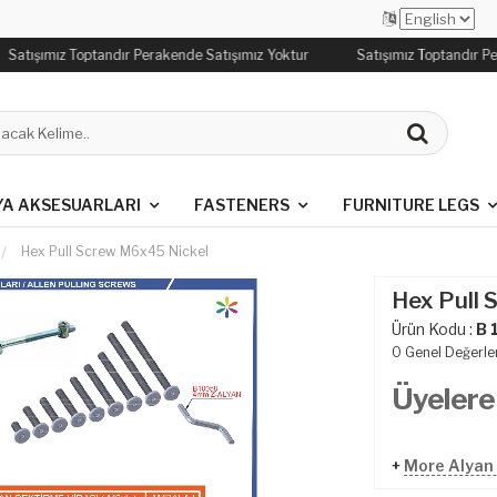
Satışımız Toptandır Perakende Satışımız Yoktur
Satışımız Toptandır Pe
YA AKSESUARLARI
FASTENERS
FURNITURE LEGS
Hex Pull Screw M6x45 Nickel
Hex Pull 
Ürün Kodu :
B 
0
Genel Değerle
Üyelere
+
More Alyan 