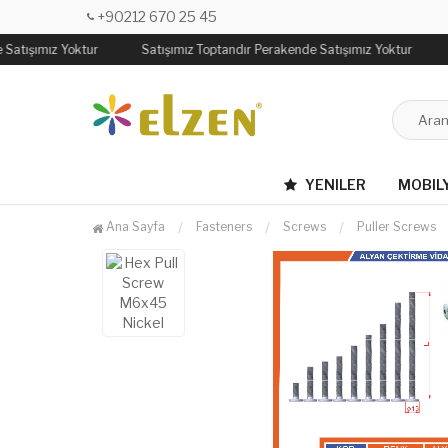
+90212 670 25 45
Satışımız Yoktur
Satışımız Toptandır Perakende Satışımız Yoktur
YENILER
MOBIL
Ana Sayfa
Fasteners
Screws
Puller Screws