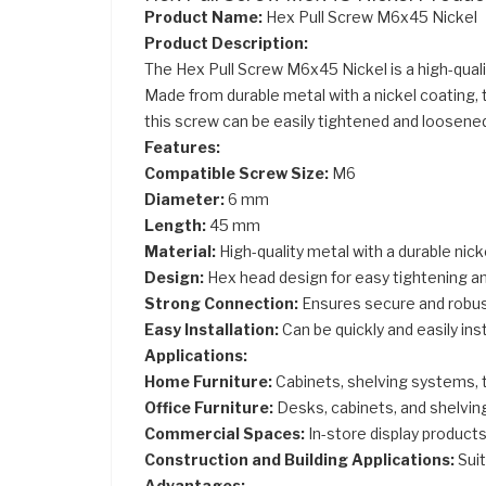
Product Name:
Hex Pull Screw M6x45 Nickel
Product Description:
The Hex Pull Screw M6x45 Nickel is a high-qual
Made from durable metal with a nickel coating, 
this screw can be easily tightened and loosened
Features:
Compatible Screw Size:
M6
Diameter:
6 mm
Length:
45 mm
Material:
High-quality metal with a durable nick
Design:
Hex head design for easy tightening an
Strong Connection:
Ensures secure and robust
Easy Installation:
Can be quickly and easily inst
Applications:
Home Furniture:
Cabinets, shelving systems, t
Office Furniture:
Desks, cabinets, and shelving
Commercial Spaces:
In-store display products
Construction and Building Applications:
Suit
Advantages: