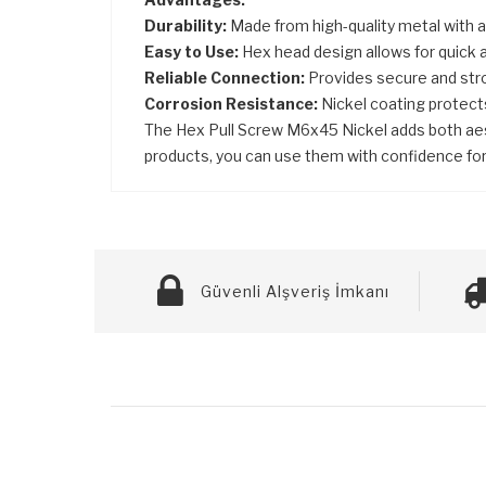
Durability:
Made from high-quality metal with a p
Easy to Use:
Hex head design allows for quick a
Reliable Connection:
Provides secure and stro
Corrosion Resistance:
Nickel coating protect
The Hex Pull Screw M6x45 Nickel adds both aesthe
products, you can use them with confidence fo
Güvenli Alşveriş İmkanı