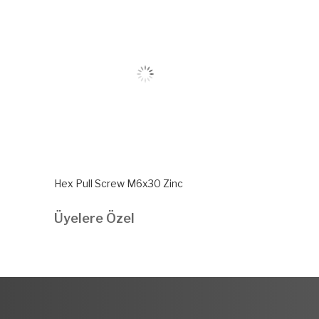
Hex Pull Screw M6x30 Zinc
Hex Pull Scr
Üyelere Özel
Üyelere Ö