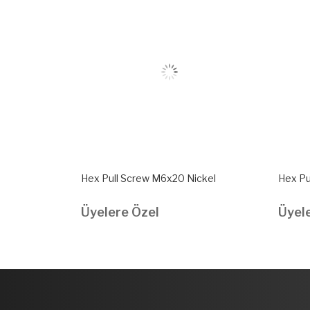
nc
Hex Pull Screw M6x20 Nickel
Hex Pu
Üyelere Özel
Üyel