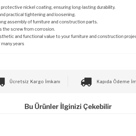
rotective nickel coating, ensuring long-lasting durability.
nd practical tightening and loosening.
ng assembly of furniture and construction parts.
s the screw from corrosion.
tic and functional value to your furniture and construction projects
r many years
Ücretsiz Kargo İmkanı
Kapıda Ödeme İm
Bu Ürünler İlginizi Çekebilir