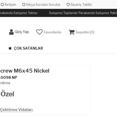
İletişim
Sıkça Sorulan Sorular
Sipariş Takibi
rakende Satışımız Yoktur
Satışımız Toptandır Perakende Satışımız Yoktu
Giriş Yap
Favorilerim
Sepetim [
0
]
ÇOK SATANLAR
Screw M6x45 Nickel
10098 NP
ndirme
 Özel
Çektirme Vidaları