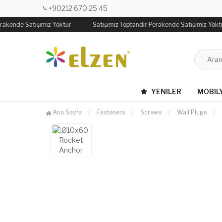
+90212 670 25 45
rakende Satışımız Yoktur
Satışımız Toptandır Perakende Satışımız Yoktu
YENILER
MOBIL
Ana Sayfa
Fasteners
Screws
Wall Plugs