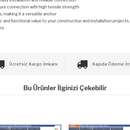
re connection with high tensile strength
, making it a versatile anchor
d functional value to your construction and installation projects. W
rs
Ücretsiz Kargo İmkanı
Kapıda Ödeme İm
Bu Ürünler İlginizi Çekebilir