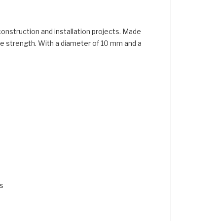
onstruction and installation projects. Made
sile strength. With a diameter of 10 mm and a
ks