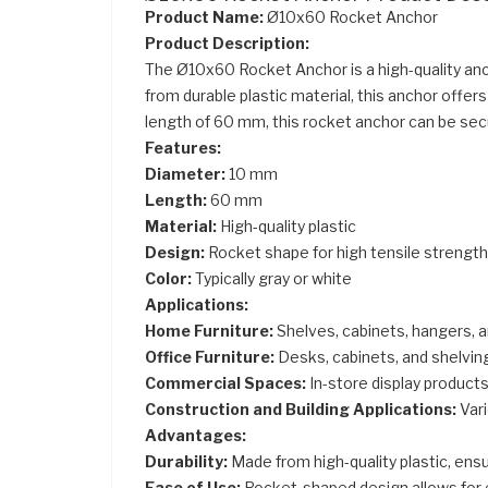
Product Name:
Ø10x60 Rocket Anchor
Product Description:
The Ø10x60 Rocket Anchor is a high-quality anch
from durable plastic material, this anchor offer
length of 60 mm, this rocket anchor can be sec
Features:
Diameter:
10 mm
Length:
60 mm
Material:
High-quality plastic
Design:
Rocket shape for high tensile strength
Color:
Typically gray or white
Applications:
Home Furniture:
Shelves, cabinets, hangers, 
Office Furniture:
Desks, cabinets, and shelvi
Commercial Spaces:
In-store display product
Construction and Building Applications:
Vari
Advantages:
Durability:
Made from high-quality plastic, ensur
Ease of Use:
Rocket-shaped design allows for e