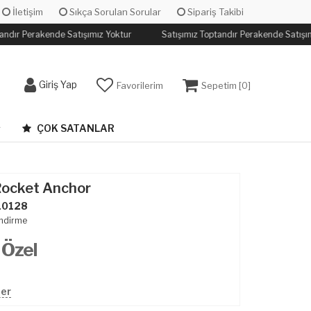
İletişim
Sıkça Sorulan Sorular
Sipariş Takibi
andır Perakende Satışımız Yoktur
Satışımız Toptandır Perakende Satışım
Giriş Yap
Favorilerim
Sepetim [
0
]
ÇOK SATANLAR
ocket Anchor
10128
ndirme
 Özel
ler