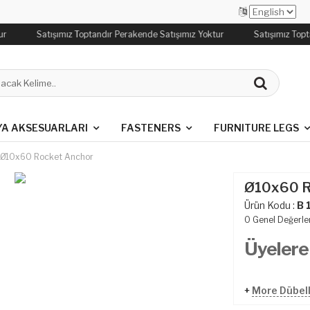
r
Satışımız Toptandır Perakende Satışımız Yoktur
Satışımız Topt
YA AKSESUARLARI
FASTENERS
FURNITURE LEGS
Ø10x60 Rocket Anchor
Ø10x60 R
Ürün Kodu :
B 
0
Genel Değerle
Üyelere
+
More Dübel