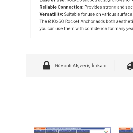
Reliable Connection:
Provides strong and secu
Versatility:
Suitable for use on various surfaces
The Ø10x60 Rocket Anchor adds both aesthetic an
you can use them with confidence for many yea
Güvenli Alşveriş İmkanı