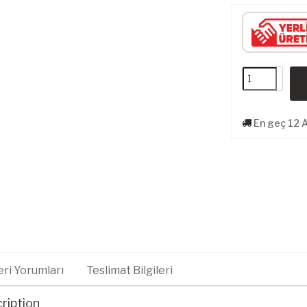
En geç 12 
ri Yorumları
Teslimat Bilgileri
ription