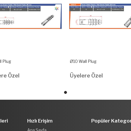
l Plug
Ø10 Wall Plug
ere Özel
Üyelere Özel
leri
Hızlı Erişim
Popüler Kategor
Ana Sayfa