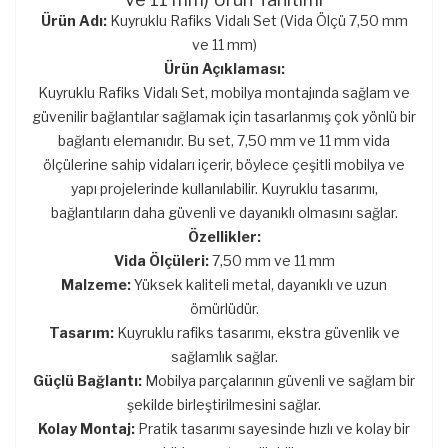
Ürün Adı:
Kuyruklu Rafiks Vidalı Set (Vida Ölçü 7,50 mm
ve 11 mm)
Ürün Açıklaması:
Kuyruklu Rafiks Vidalı Set, mobilya montajında sağlam ve
güvenilir bağlantılar sağlamak için tasarlanmış çok yönlü bir
bağlantı elemanıdır. Bu set, 7,50 mm ve 11 mm vida
ölçülerine sahip vidaları içerir, böylece çeşitli mobilya ve
yapı projelerinde kullanılabilir. Kuyruklu tasarımı,
bağlantıların daha güvenli ve dayanıklı olmasını sağlar.
Özellikler:
Vida Ölçüleri:
7,50 mm ve 11 mm
Malzeme:
Yüksek kaliteli metal, dayanıklı ve uzun
ömürlüdür.
Tasarım:
Kuyruklu rafiks tasarımı, ekstra güvenlik ve
sağlamlık sağlar.
Güçlü Bağlantı:
Mobilya parçalarının güvenli ve sağlam bir
şekilde birleştirilmesini sağlar.
Kolay Montaj:
Pratik tasarımı sayesinde hızlı ve kolay bir