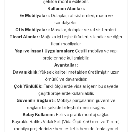
şekilde monte edilebilir.
Kullanım Alanları:
Ev Mobilyaları:
Dolaplar, raf sistemleri, masa ve
sandalyeler.
Ofis Mobilyaları:
Masalar, dolaplar ve raf sistemleri.
Ticari Alanlar:
Mağaza içi teşhir ürünleri, standlar ve diğer
ticari mobilyalar.
Yapı ve İnşaat Uygulamaları:
Çeşitli mobilya ve yapı
projelerinde kullanılabilir.
Avantajlar:
Dayanıklılık:
Yüksek kaliteli metalden üretilmiştir, uzun
ömürlü ve dayanıklıdır.
Çok Yönlülük:
Farklı ölçülerde vidalar içerir, bu sayede
çeşitli projelerde kullanılabilir.
Güvenilir Bağlantı:
Mobilya parçalarının güvenli ve
sağlam bir şekilde birleştirilmesini sağlar.
Kolay Kullanım:
Hızlı ve pratik montaj sağlar.
Kuyruklu Rafiks Vidalı Set (Vida Ölçü 7,50 mm ve 11 mm),
mobilya projelerinize hem estetik hem de fonksiyonel