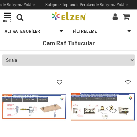
nde Satışımız Yoktur
Satışımız Toptandır Perakende Satışımız Yoktur
menü
ALT KATEGORILER
FILTRELEME
Cam Raf Tutucular